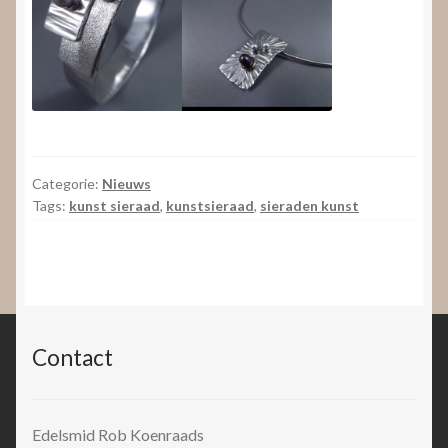
Categorie:
Nieuws
Tags:
kunst sieraad
,
kunstsieraad
,
sieraden kunst
Contact
Edelsmid Rob Koenraads