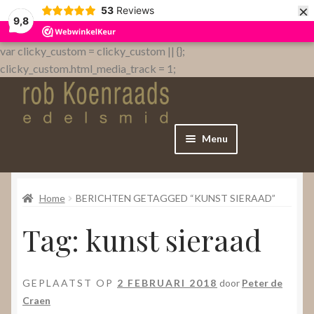
×
53
Reviews
9,8
var clicky_custom = clicky_custom || {};
clicky_custom.html_media_track = 1;
Menu
Home
Home
BERICHTEN GETAGGED “KUNST SIERAAD”
WebShop
Tag:
kunst sieraad
Over
GEPLAATST OP
2 FEBRUARI 2018
door
Peter de
Contact
Craen