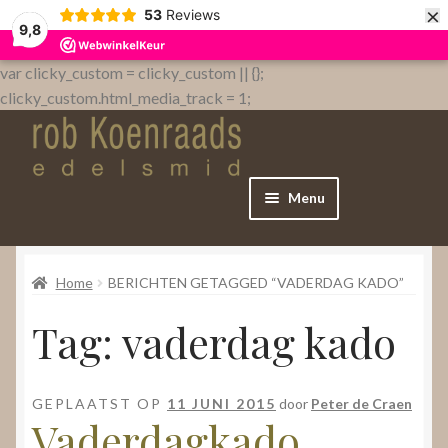
×
53
Reviews
9,8
var clicky_custom = clicky_custom || {};
clicky_custom.html_media_track = 1;
Menu
Home
Home
BERICHTEN GETAGGED “VADERDAG KADO”
WebShop
Tag:
vaderdag kado
Over
GEPLAATST OP
11 JUNI 2015
door
Peter de Craen
Contact
Vaderdagkado