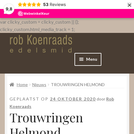
×
53
Reviews
9,8
var clicky_custom = clicky_custom || {};
clicky_custom.html_media_track = 1;
Menu
Home
Home
Nieuws
TROUWRINGEN HELMOND
WebShop
GEPLAATST OP
24 OKTOBER 2020
door
Rob
Over
Koenraads
Trouwringen
Contact
Helmond