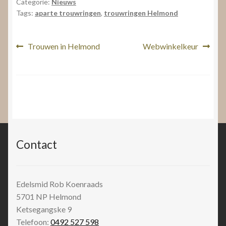
Categorie:
Nieuws
Tags:
aparte trouwringen
,
trouwringen Helmond
Bericht
Vorig
Volgend
Trouwen in Helmond
Webwinkelkeur
bericht:
bericht:
navigatie
Contact
Edelsmid Rob Koenraads
5701 NP
Helmond
Ketsegangske 9
Telefoon:
0492 527 598