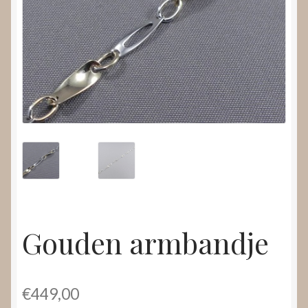
Nieuws
Submenu
Video’s
uitvouwen
Gouden armbandje
€
449,00