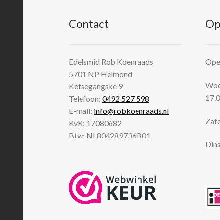
Contact
Op
Edelsmid Rob Koenraads
Open
5701 NP
Helmond
Woen
Ketsegangske 9
17.0
Telefoon:
0492 527 598
E-mail:
info@robkoenraads.nl
Zate
KvK: 17080682
Btw: NL804289736B01
Dins