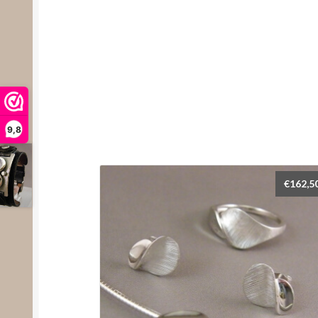
9,8
€
162,5