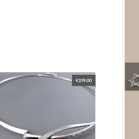
€
339,00