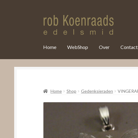
var clicky_custom = clicky_custom || {}; clicky_custom.html_media
Home
WebShop
Over
Contact
Home
Shop
Gedenksieraden
VINGERA