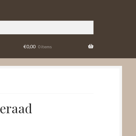
€
0,00
0 items
ieraad