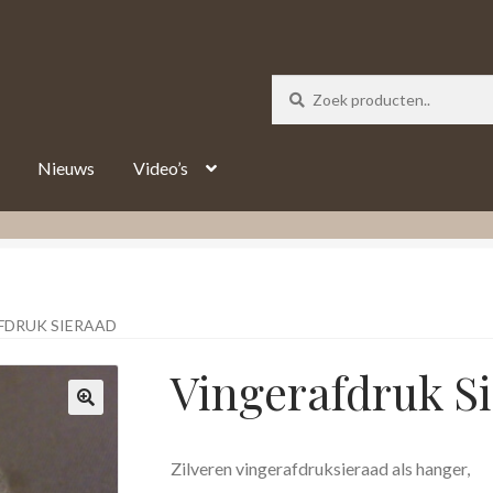
_track = 1;
Nieuws
Video’s
FDRUK SIERAAD
Vingerafdruk S
Zilveren vingerafdruksieraad als hanger,