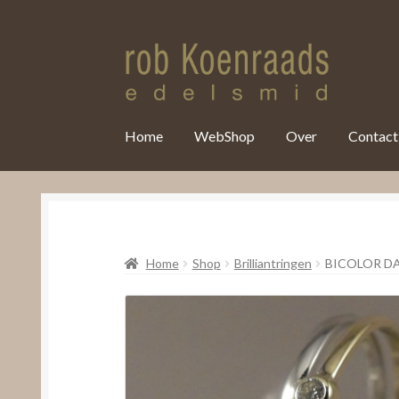
var clicky_custom = clicky_custom || {}; clicky_custom.html_media
Home
WebShop
Over
Contact
Home
Shop
Brilliantringen
BICOLOR D