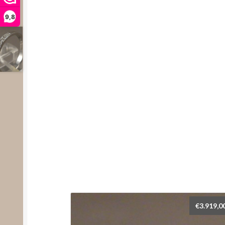
9,8
€
3.919,0