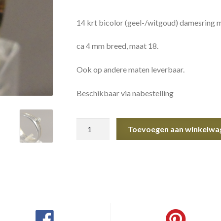
14 krt bicolor (geel-/witgoud) damesring me
ca 4 mm breed, maat 18.
Ook op andere maten leverbaar.
Beschikbaar via nabestelling
bicolor
Toevoegen aan winkelwa
damesring
met
diamant
aantal