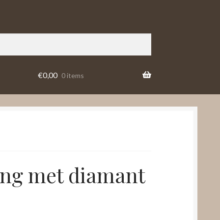
€
0,00
0 items
ing met diamant