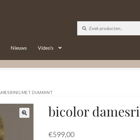
_track = 1;
Nieuws
Video’s
AMESRING MET DIAMANT
bicolor damesr
€
599,00