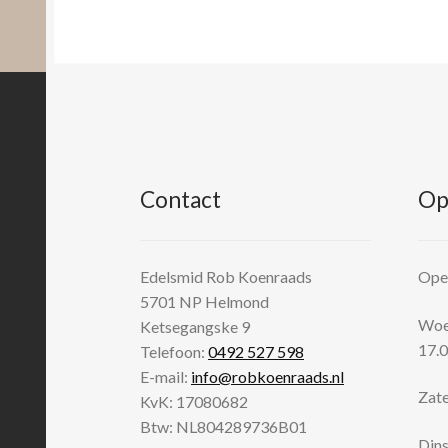
Contact
Op
Edelsmid Rob Koenraads
Open
5701 NP
Helmond
Woen
Ketsegangske 9
17.0
Telefoon:
0492 527 598
E-mail:
info@robkoenraads.nl
Zate
KvK: 17080682
Btw: NL804289736B01
Dins