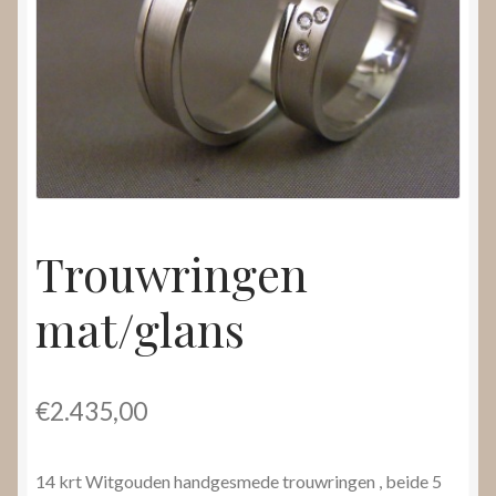
Nieuws
Submenu
Video’s
uitvouwen
Trouwringen
mat/glans
€
2.435,00
14 krt Witgouden handgesmede trouwringen , beide 5