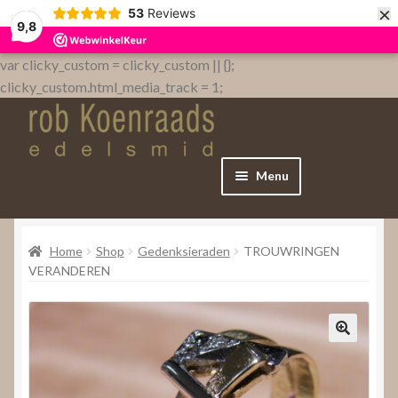
×
53
Reviews
9,8
var clicky_custom = clicky_custom || {};
clicky_custom.html_media_track = 1;
Menu
Home
Home
Shop
Gedenksieraden
TROUWRINGEN
WebShop
VERANDEREN
Over
Contact