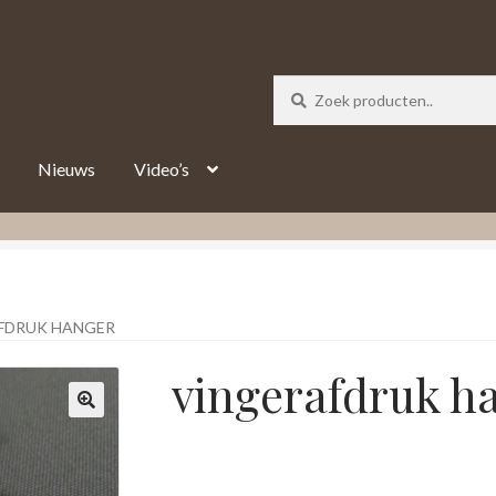
_track = 1;
Nieuws
Video’s
FDRUK HANGER
vingerafdruk h