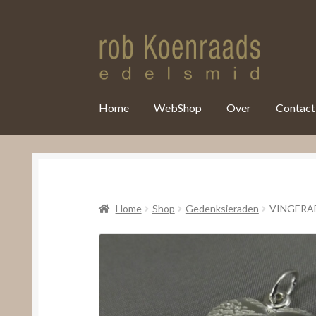
var clicky_custom = clicky_custom || {}; clicky_custom.html_media
Home
WebShop
Over
Contact
Home
Shop
Gedenksieraden
VINGERA