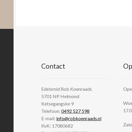
Contact
Op
Edelsmid Rob Koenraads
Open
5701 NP
Helmond
Woen
Ketsegangske 9
17.0
Telefoon:
0492 527 598
E-mail:
info@robkoenraads.nl
Zate
KvK: 17080682