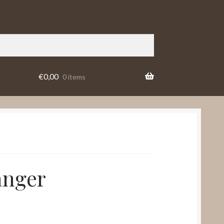
€
0,00
0 items
anger