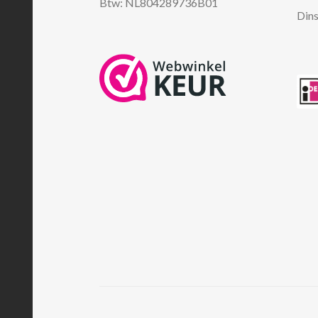
Btw: NL804289736B01
Dins