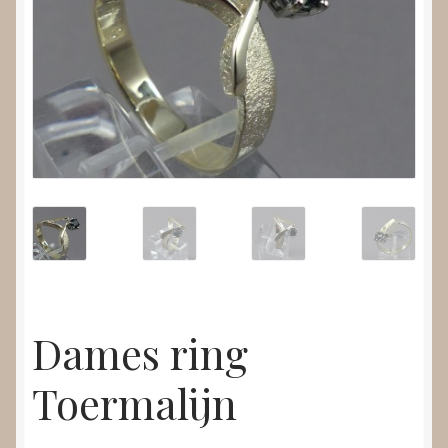
Nieuws
Submenu
Video’s
uitvouwen
Dames ring
Toermalijn