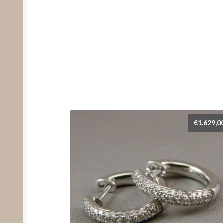
€
1.629,0