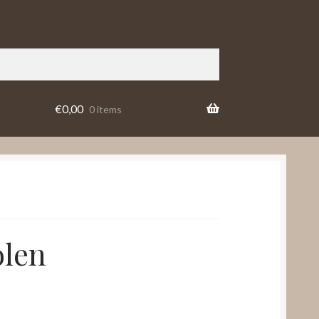
€
0,00
0 items
olen