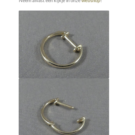
Neem alvast een kijkje in onze
webshop
!