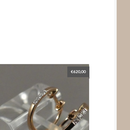
€
620,00