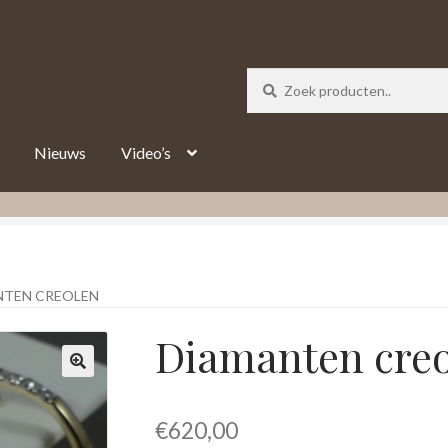
_track = 1;
Nieuws
Video’s
NTEN CREOLEN
Diamanten cre
€
620,00