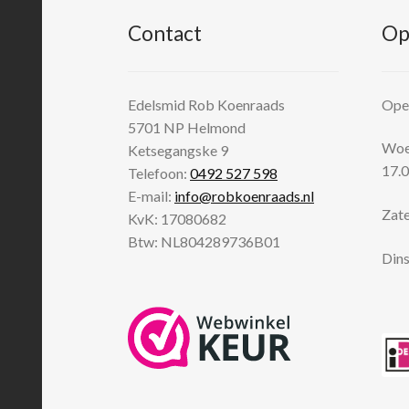
Contact
Op
Edelsmid Rob Koenraads
Open
5701 NP
Helmond
Woen
Ketsegangske 9
17.0
Telefoon:
0492 527 598
E-mail:
info@robkoenraads.nl
Zate
KvK: 17080682
Btw: NL804289736B01
Dins