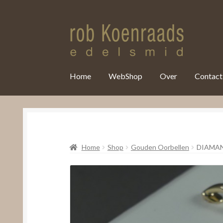
var clicky_custom = clicky_custom || {}; clicky_custom.html_media
Home
WebShop
Over
Contact
Home
Shop
Gouden Oorbellen
DIAMA