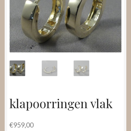
Nieuws
Submenu
Video’s
uitvouwen
klapoorringen vlak
€
959,00