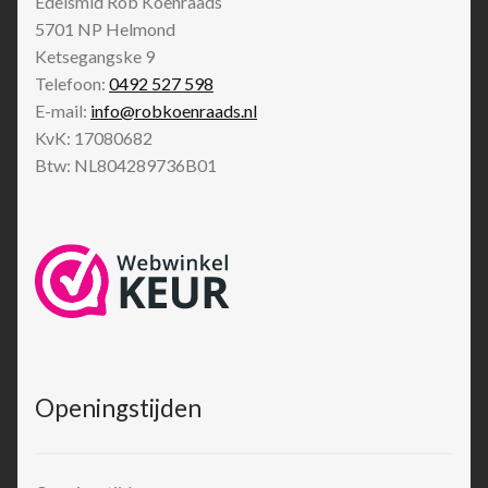
Edelsmid Rob Koenraads
5701 NP
Helmond
Ketsegangske 9
Telefoon:
0492 527 598
E-mail:
info@robkoenraads.nl
KvK: 17080682
Btw: NL804289736B01
Openingstijden