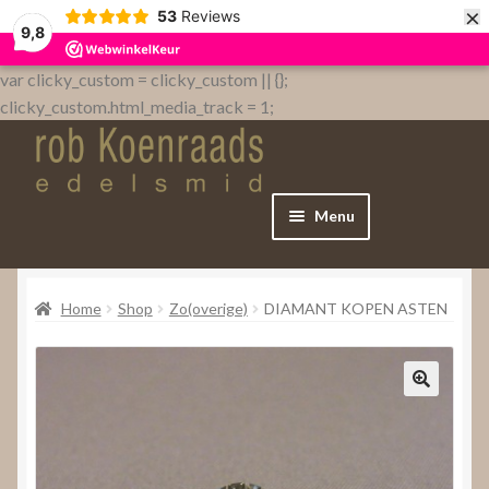
×
53
Reviews
9,8
var clicky_custom = clicky_custom || {};
clicky_custom.html_media_track = 1;
Menu
Home
Home
Shop
Zo(overige)
DIAMANT KOPEN ASTEN
WebShop
Over
Contact