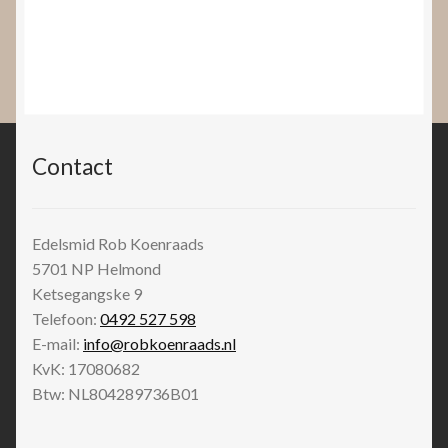
Contact
Edelsmid Rob Koenraads
5701 NP
Helmond
Ketsegangske 9
Telefoon:
0492 527 598
E-mail:
info@robkoenraads.nl
KvK: 17080682
Btw: NL804289736B01