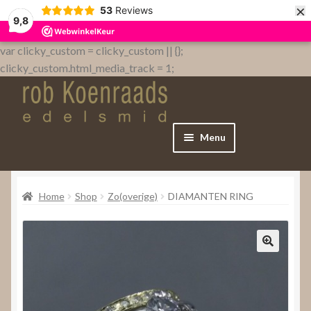
×
53
Reviews
9,8
var clicky_custom = clicky_custom || {};
clicky_custom.html_media_track = 1;
Menu
Home
Home
Shop
Zo(overige)
DIAMANTEN RING
WebShop
Over
Contact