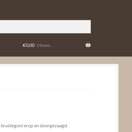
€
0,00
0 items
n bruidegom erop en doorgezaagd.