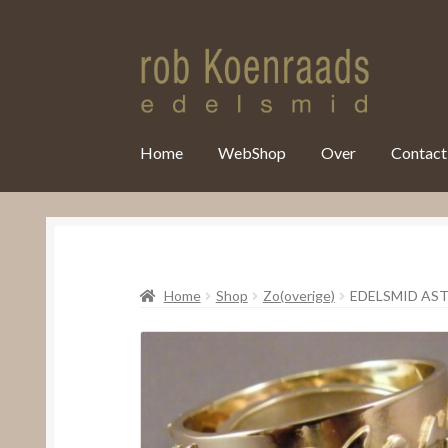
var clicky_custom = clicky_custom || {}; clicky_custom.html_media
Home
WebShop
Over
Contact
Home
Shop
Zo(overige)
EDELSMID AS