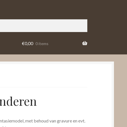
€
0,00
0 items
anderen
ntasiemodel, met behoud van gravure en evt.