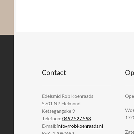
Contact
Op
Edelsmid Rob Koenraads
Open
5701 NP
Helmond
Woen
Ketsegangske 9
17.0
Telefoon:
0492 527 598
E-mail:
info@robkoenraads.nl
Zate
KvK: 17080682