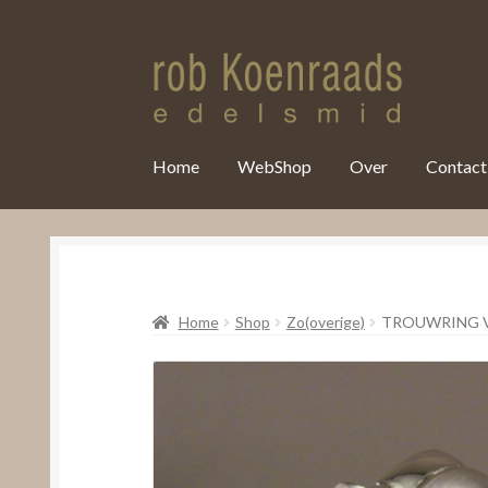
var clicky_custom = clicky_custom || {}; clicky_custom.html_media
Home
WebShop
Over
Contact
Home
Shop
Zo(overige)
TROUWRING 