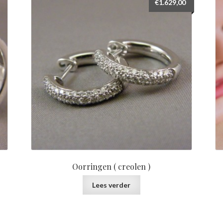
€
1.629,00
Oorringen ( creolen )
Lees verder