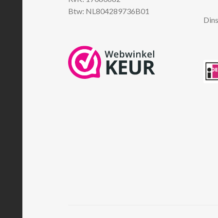
Btw: NL804289736B01
Dins