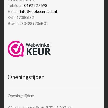
Telefoon:
0492 527 598
E-mail:
info@robkoenraads.nl
KvK: 17080682
Btw: NL804289736B01
Openingstijden
Openingstijden:
Woensdag t/m vrijdag 9.30 – 17.00 uur.