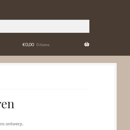
€
0,00
0 items
ren
ns ontwerp.