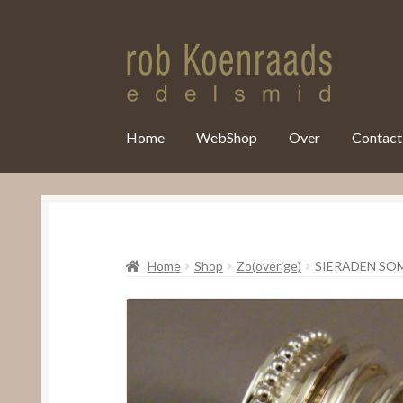
var clicky_custom = clicky_custom || {}; clicky_custom.html_media
Home
WebShop
Over
Contact
Home
Shop
Zo(overige)
SIERADEN SO