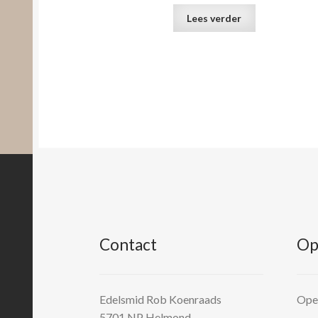
Lees verder
Contact
Op
Edelsmid Rob Koenraads
Open
5701 NP
Helmond