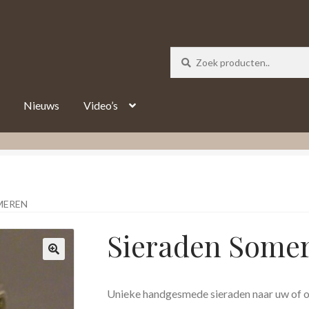
_track = 1;
Nieuws
Video’s
MEREN
Sieraden Some
Unieke handgesmede sieraden naar uw of o