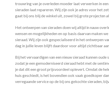
trouwring van je overleden moeder laat verwerken in een
sieraden laat repareren. Wij zijn ook je adres voor het z
gaat bij ons blij de winkel uit, zowel bij grote projecten 
Het ontwerpen van sieraden doen wij altijd in nauw over
wensen en mogelijkheden en op basis daarvan maken we e
sieraad. Wij zijn ook gespecialiseerd in het ontwerpen 
dag in jullie leven blijft daardoor voor altijd zichtbaar aan
Bij het vervaardigen van een nieuw sieraad kunnen oude 
zodat je een gemoderniseerd sieraad hebt met de sentime
je dat dit een groot prijsvoordeel oplevert. Omdat de he
huis geschiedt, is het bovendien ook vaak goedkoper dan 
verregaande service op de bij ons gekochte sieraden, bij