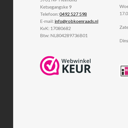
Woen
Ketsegangske 9
17.0
Telefoon:
0492 527 598
E-mail:
info@robkoenraads.nl
Zate
KvK: 17080682
Btw: NL804289736B01
Dins