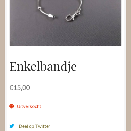
Nieuws
Submenu
Video’s
uitvouwen
Enkelbandje
€
15,00
Uitverkocht
Deel op Twitter