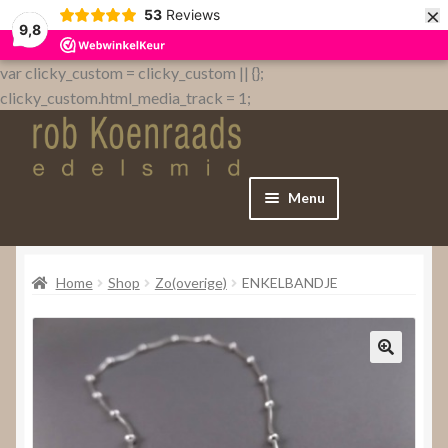
×
53
Reviews
9,8
var clicky_custom = clicky_custom || {};
clicky_custom.html_media_track = 1;
Menu
Home
Home
Shop
Zo(overige)
ENKELBANDJE
WebShop
Over
Contact