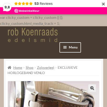
×
53
Reviews
9,8
var clicky_custom = clicky_custom || {};
clicky_custom.html_media_track = 1;
Menu
Home
Home
Shop
Zo(overige)
EXCLUSIEVE
WebShop
HORLOGEBAND VENLO
Over
Contact