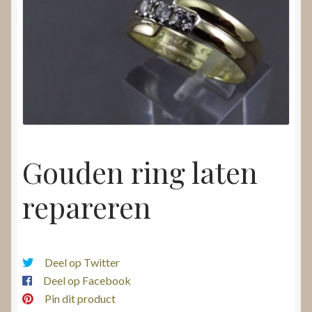
Nieuws
Submenu
Video’s
uitvouwen
Gouden ring laten
repareren
Deel op Twitter
Deel op Facebook
Pin dit product