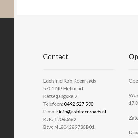
Contact
Op
Edelsmid Rob Koenraads
Open
5701 NP
Helmond
Woen
Ketsegangske 9
17.0
Telefoon:
0492 527 598
E-mail:
info@robkoenraads.nl
Zate
KvK: 17080682
Btw: NL804289736B01
Dins