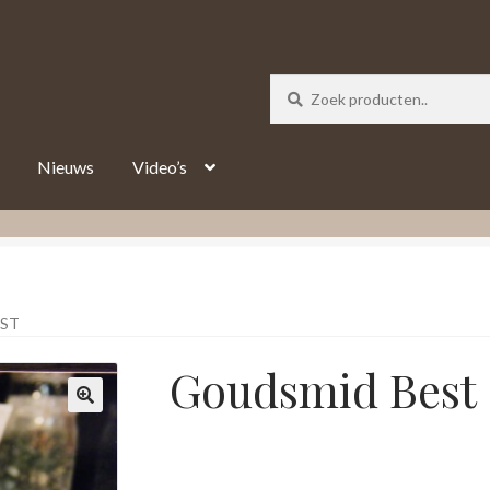
_track = 1;
Nieuws
Video’s
EST
Goudsmid Best