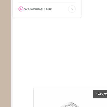
€
249,9