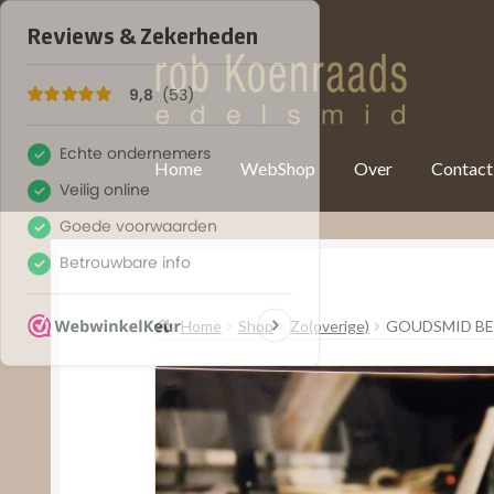
var clicky_custom = clicky_custom || {}; clicky_custom.html_media
Home
WebShop
Over
Contact
Home
Shop
Zo(overige)
GOUDSMID B