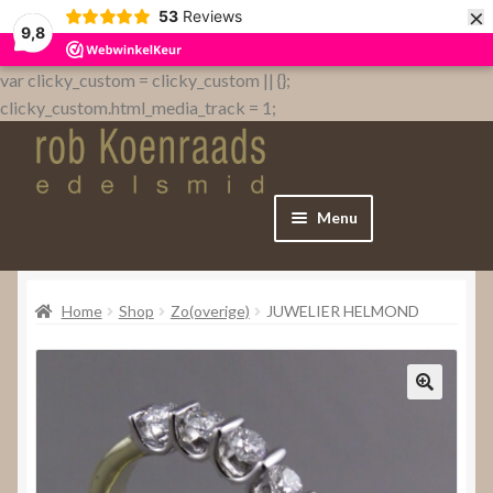
×
53
Reviews
9,8
var clicky_custom = clicky_custom || {};
clicky_custom.html_media_track = 1;
Menu
Home
Home
Shop
Zo(overige)
JUWELIER HELMOND
WebShop
Over
Contact