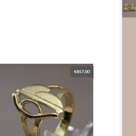
€
857,00