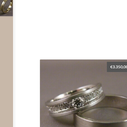
€
3.350,0