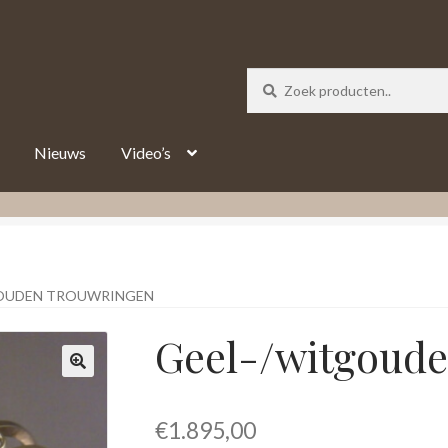
_track = 1;
Nieuws
Video’s
GOUDEN TROUWRINGEN
Geel-/witgoude
€
1.895,00