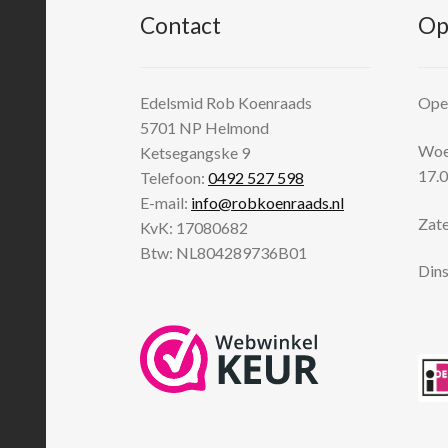
Contact
Op
Edelsmid Rob Koenraads
Open
5701 NP
Helmond
Woen
Ketsegangske 9
17.0
Telefoon:
0492 527 598
E-mail:
info@robkoenraads.nl
Zate
KvK: 17080682
Btw: NL804289736B01
Dins