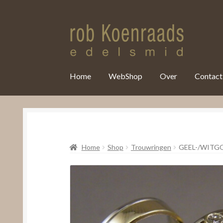
var clicky_custom = clicky_custom || {}; clicky_custom.html_media
Home
WebShop
Over
Contact
Home
Shop
Trouwringen
GEEL-/WIT