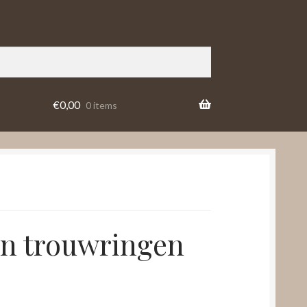
€
0,00
0 items
n trouwringen