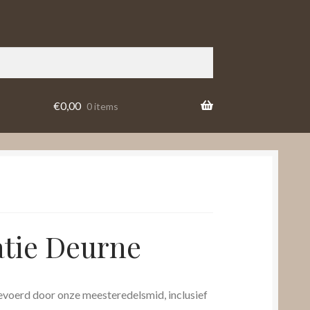
€
0,00
0 items
atie Deurne
gevoerd door onze meesteredelsmid, inclusief