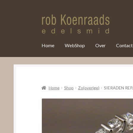
var clicky_custom = clicky_custom || {}; clicky_custom.html_media
Home
WebShop
Over
Contact
Home
Shop
Zo(overige)
SIERADEN RE