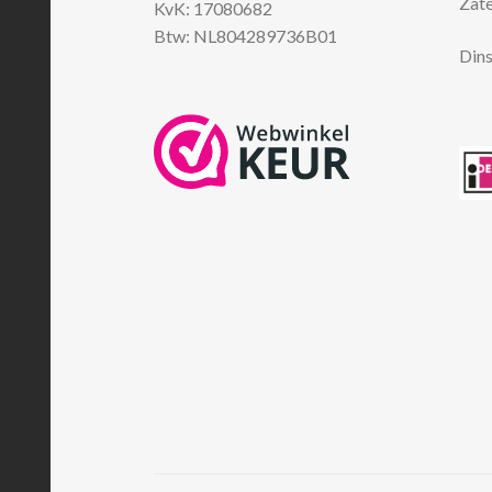
Zate
KvK: 17080682
Btw: NL804289736B01
Dins