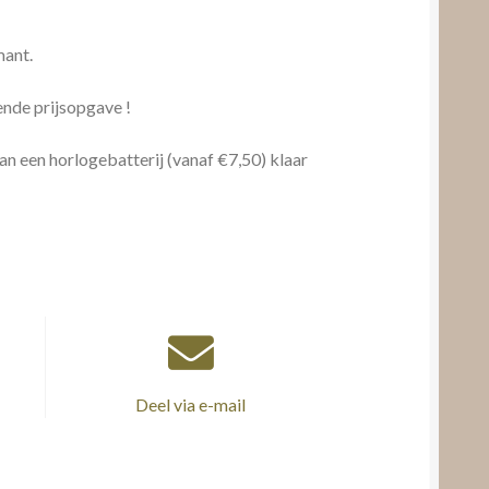
mant.
ende prijsopgave !
an een horlogebatterij (vanaf €7,50) klaar
Deel via e-mail