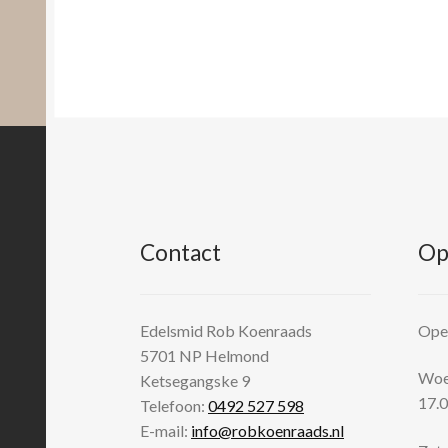
Contact
Op
Edelsmid Rob Koenraads
Open
5701 NP
Helmond
Woen
Ketsegangske 9
17.0
Telefoon:
0492 527 598
E-mail:
info@robkoenraads.nl