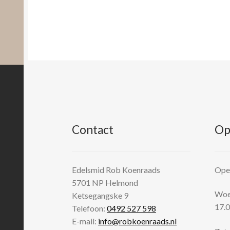
Contact
Op
Edelsmid Rob Koenraads
Open
5701 NP
Helmond
Woen
Ketsegangske 9
17.0
Telefoon:
0492 527 598
E-mail:
info@robkoenraads.nl