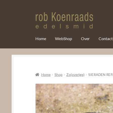
var clicky_custom = clicky_custom || {}; clicky_custom.html_media
Home
WebShop
Over
Contact
Home
Shop
Zo(overige)
SIERADEN RE