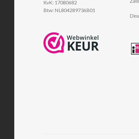
Zate
KvK: 17080682
Btw: NL804289736B01
Dins