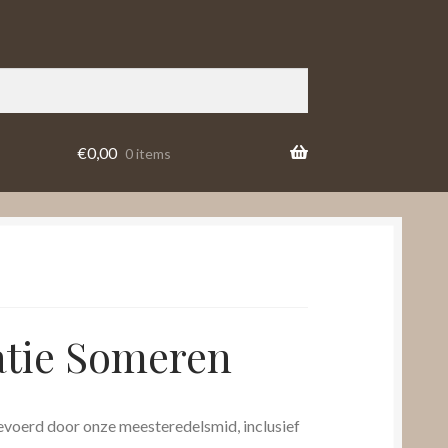
€
0,00
0 items
atie Someren
gevoerd door onze meesteredelsmid, inclusief