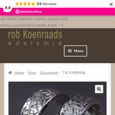
×
53
Reviews
9,8
var clicky_custom = clicky_custom || {};
clicky_custom.html_media_track = 1;
Menu
Home
Home
Shop
Zo(overige)
TROUWEN.NL
WebShop
Over
Contact