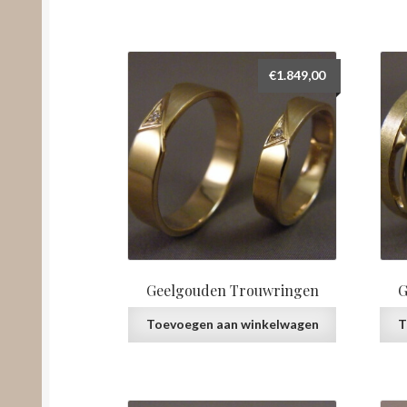
€
1.849,00
Geelgouden Trouwringen
G
Toevoegen aan winkelwagen
T