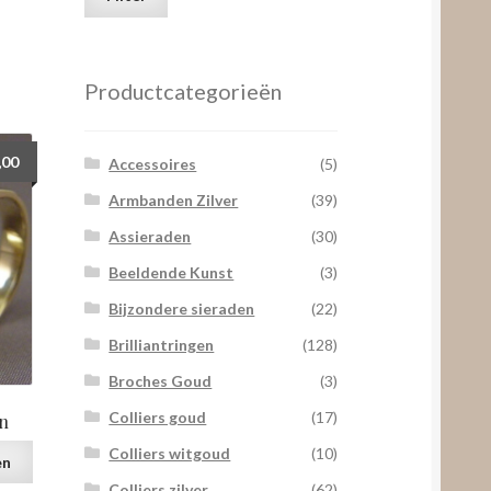
prijs
prijs
Productcategorieën
,00
Accessoires
(5)
Armbanden Zilver
(39)
Assieraden
(30)
Beeldende Kunst
(3)
Bijzondere sieraden
(22)
Brilliantringen
(128)
Broches Goud
(3)
Colliers goud
(17)
n
Colliers witgoud
(10)
en
Colliers zilver
(62)