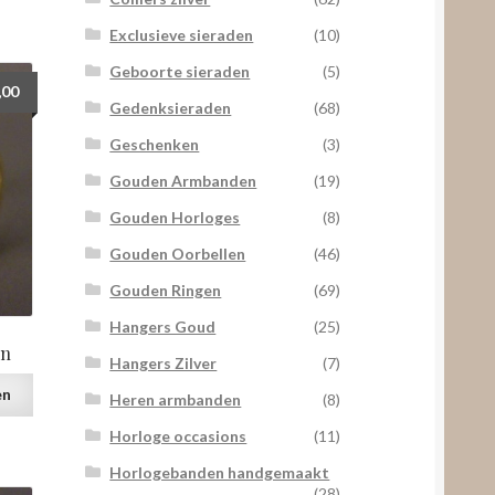
Exclusieve sieraden
(10)
Geboorte sieraden
(5)
,00
Gedenksieraden
(68)
Geschenken
(3)
Gouden Armbanden
(19)
Gouden Horloges
(8)
Gouden Oorbellen
(46)
Gouden Ringen
(69)
Hangers Goud
(25)
en
Hangers Zilver
(7)
en
Heren armbanden
(8)
Horloge occasions
(11)
Horlogebanden handgemaakt
(28)