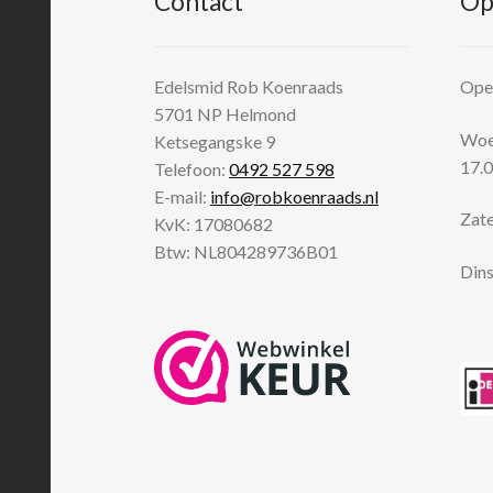
Contact
Op
Edelsmid Rob Koenraads
Open
5701 NP
Helmond
Woen
Ketsegangske 9
17.0
Telefoon:
0492 527 598
E-mail:
info@robkoenraads.nl
Zate
KvK: 17080682
Btw: NL804289736B01
Dins