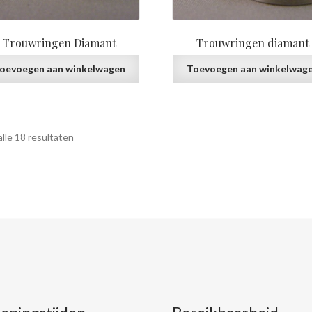
Trouwringen Diamant
Trouwringen diamant
oevoegen aan winkelwagen
Toevoegen aan winkelwag
Gesorteerd
lle 18 resultaten
op
prijs:
laag
naar
hoog