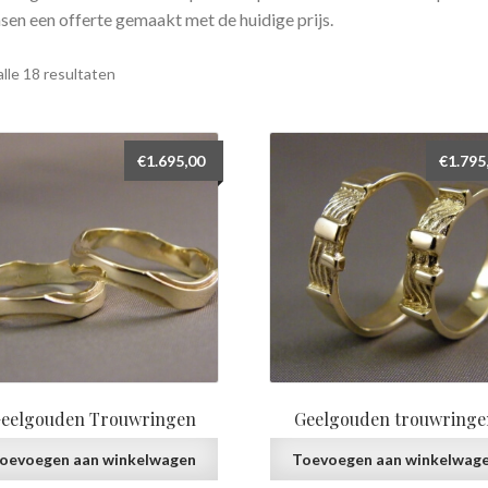
sen een offerte gemaakt met de huidige prijs.
Gesorteerd
lle 18 resultaten
op
prijs:
laag
€
1.695,00
€
1.795
naar
hoog
eelgouden Trouwringen
Geelgouden trouwringe
oevoegen aan winkelwagen
Toevoegen aan winkelwag