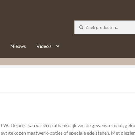
_track = 1;
Nieuws
Video’s
 BTW. De prijs kan variëren afhankelijk van de gewenste maat, gek
 evt gekozen maatwerk-opties of speciale edelstenen. Met plezier