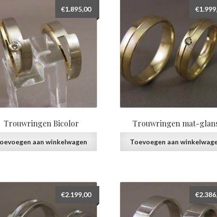
€
1.895,00
€
1.999
Trouwringen Bicolor
Trouwringen mat-glan
oevoegen aan winkelwagen
Toevoegen aan winkelwag
€
2.199,00
€
2.386