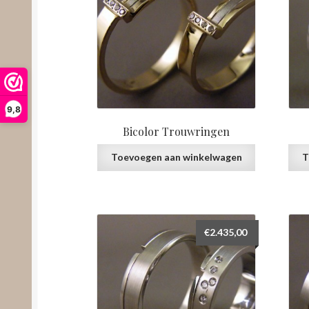
9,8
Bicolor Trouwringen
Toevoegen aan winkelwagen
T
€
2.435,00