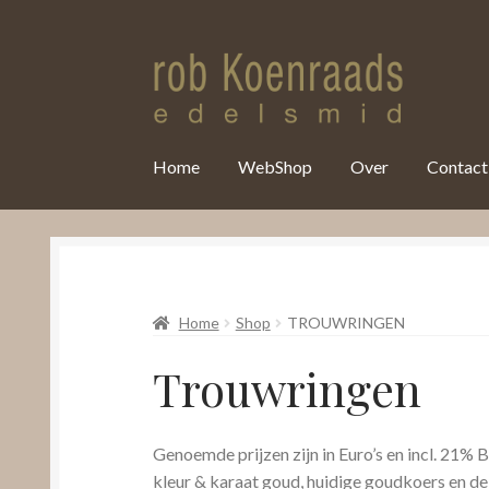
var clicky_custom = clicky_custom || {}; clicky_custom.html_media
Home
WebShop
Over
Contact
Home
Shop
TROUWRINGEN
Trouwringen
Genoemde prijzen zijn in Euro’s en incl. 21%
kleur & karaat goud, huidige goudkoers en de