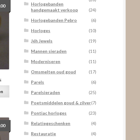
Horlogebanden
,00
handgemaakt verkoop
(24)
Horlogebanden Pebro
(6)
Horloges
(10)
Jéh Jewels
(19)
Mannen sieraden
(11)
Moderniseren
(11)
Omsmelten oud goud
(17)
s
Parels
(6)
en
Parelsieraden
(25)
Poetsmiddelen goud & zilver
(7)
Pontiac horloges
(23)
Relatiegeschenken
(4)
,00
Restauratie
(4)