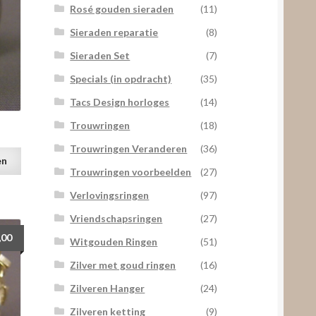
Rosé gouden sieraden
(11)
Sieraden reparatie
(8)
Sieraden Set
(7)
Specials (in opdracht)
(35)
Tacs Design horloges
(14)
Trouwringen
(18)
Trouwringen Veranderen
(36)
en
Trouwringen voorbeelden
(27)
Verlovingsringen
(97)
Vriendschapsringen
(27)
,00
Witgouden Ringen
(51)
Zilver met goud ringen
(16)
Zilveren Hanger
(24)
Zilveren ketting
(9)