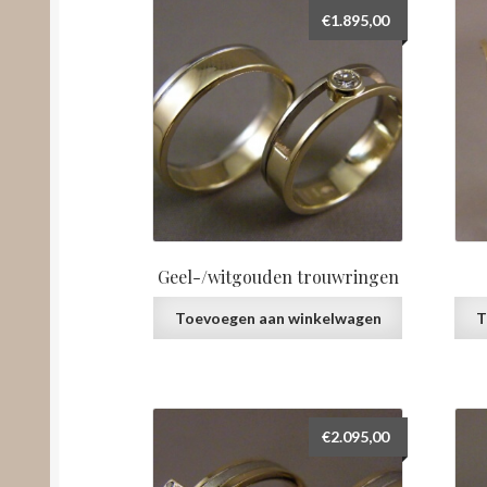
€
1.895,00
Geel-/witgouden trouwringen
Toevoegen aan winkelwagen
T
€
2.095,00