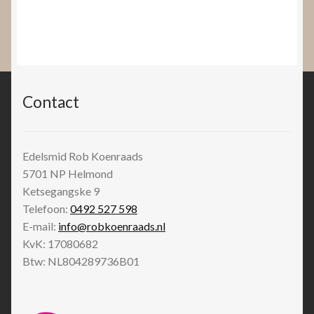
Contact
Edelsmid Rob Koenraads
5701 NP
Helmond
Ketsegangske 9
Telefoon:
0492 527 598
E-mail:
info@robkoenraads.nl
KvK: 17080682
Btw: NL804289736B01