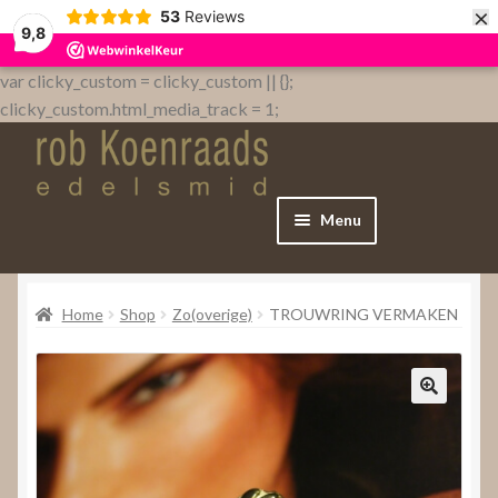
×
53
Reviews
9,8
var clicky_custom = clicky_custom || {};
clicky_custom.html_media_track = 1;
Menu
Home
Home
Shop
Zo(overige)
TROUWRING VERMAKEN
WebShop
Over
Contact