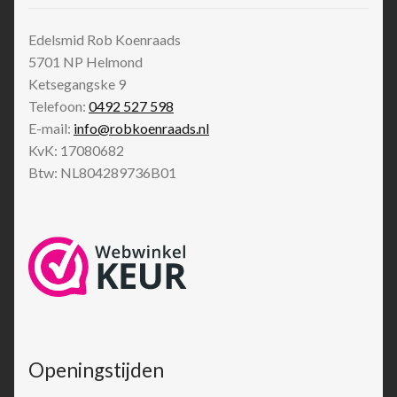
Edelsmid Rob Koenraads
5701 NP
Helmond
Ketsegangske 9
Telefoon:
0492 527 598
E-mail:
info@robkoenraads.nl
KvK: 17080682
Btw: NL804289736B01
Openingstijden