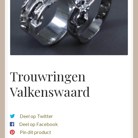
Nieuws
Submenu
Video’s
uitvouwen
Trouwringen
Valkenswaard
Deel op Twitter
Deel op Facebook
Pin dit product