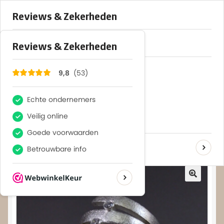
×
53
Reviews
9,8
var clicky_custom = clicky_custom || {};
clicky_custom.html_media_track = 1;
Menu
Home
Home
Shop
Zo(overige)
ZILVEREN RING GELDROP
WebShop
Over
Contact