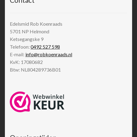
Contact
Edelsmid Rob Koenraads
5701 NP
Helmond
Ketsegangske 9
Telefoon:
0492 527 598
E-mail:
info@robkoenraads.nl
KvK: 17080682
Btw: NL804289736B01