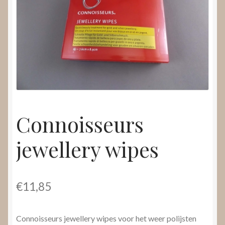
Nieuws
Submenu
Video’s
uitvouwen
Connoisseurs
jewellery wipes
€
11,85
Connoisseurs jewellery wipes voor het weer polijsten