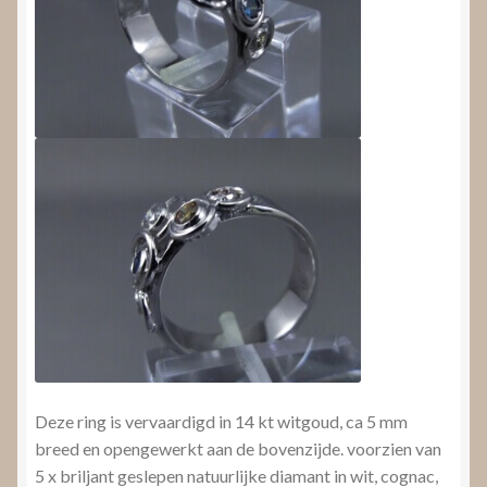
Deze ring is vervaardigd in 14 kt witgoud, ca 5 mm
breed en opengewerkt aan de bovenzijde. voorzien van
5 x briljant geslepen natuurlijke diamant in wit, cognac,