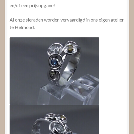
en/of een prijsopgave!
Al onze sieraden worden vervaardigd in ons eigen atelier
te Helmond.