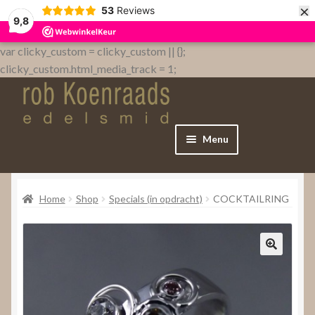
×
53
Reviews
9,8
var clicky_custom = clicky_custom || {};
clicky_custom.html_media_track = 1;
Menu
Home
Home
Shop
Specials (in opdracht)
COCKTAILRING
WebShop
Over
Contact