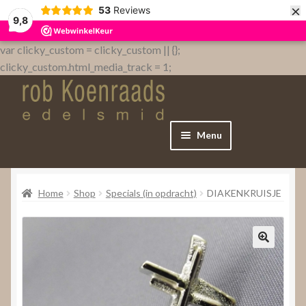
×
53
Reviews
9,8
var clicky_custom = clicky_custom || {};
clicky_custom.html_media_track = 1;
Menu
Home
Home
Shop
Specials (in opdracht)
DIAKENKRUISJE
WebShop
Over
Contact