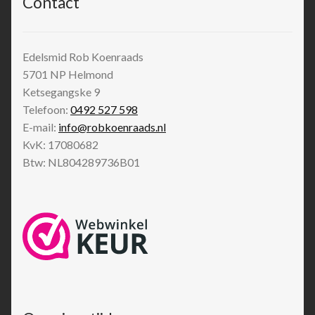
Contact
Edelsmid Rob Koenraads
5701 NP
Helmond
Ketsegangske 9
Telefoon:
0492 527 598
E-mail:
info@robkoenraads.nl
KvK: 17080682
Btw: NL804289736B01