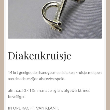
Nieuws
Submenu
Video’s
uitvouwen
Diakenkruisje
14 krt geelgouden handgesmeed diaken kruisje, met pen
aan de achterzijde als revèrespeld.
afm. ca. 20 x 13 mm, mat en glans afgewerkt, met
beveiliger.
IN OPDRACHT VAN KLANT.