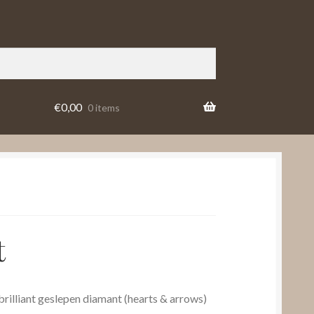
€
0,00
0 items
t
brilliant geslepen diamant (hearts & arrows)