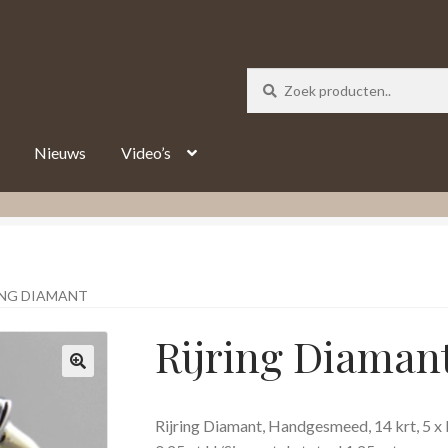
_track = 1;
Nieuws
Video’s
ING DIAMANT
Rijring Diaman
Rijring Diamant, Handgesmeed, 14 krt, 5 x 