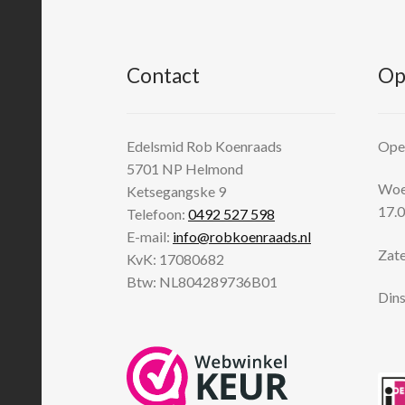
Contact
Op
Edelsmid Rob Koenraads
Open
5701 NP
Helmond
Woen
Ketsegangske 9
17.0
Telefoon:
0492 527 598
E-mail:
info@robkoenraads.nl
Zate
KvK: 17080682
Btw: NL804289736B01
Dins