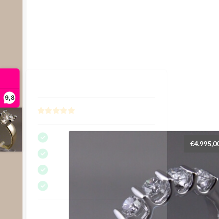
9,8
€
4.995,0