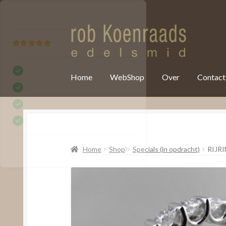
var clicky_custom = clicky_custom || {}; clicky_custom.html_media
Home
WebShop
Over
Contact
Home
Shop
Specials (in opdracht)
RIJR