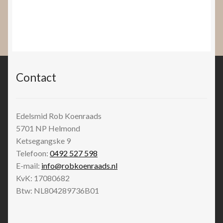
Contact
Edelsmid Rob Koenraads
5701 NP
Helmond
Ketsegangske 9
Telefoon:
0492 527 598
E-mail:
info@robkoenraads.nl
KvK: 17080682
Btw: NL804289736B01