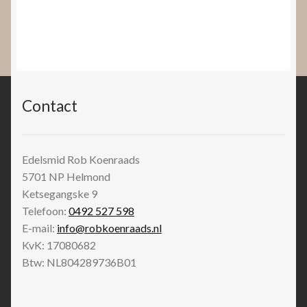
Contact
Edelsmid Rob Koenraads
5701 NP
Helmond
Ketsegangske 9
Telefoon:
0492 527 598
E-mail:
info@robkoenraads.nl
KvK: 17080682
Btw: NL804289736B01