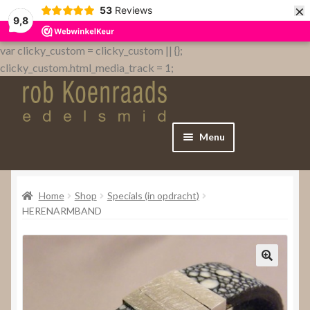
×
53
Reviews
9,8
var clicky_custom = clicky_custom || {};
clicky_custom.html_media_track = 1;
Menu
Home
Home
Shop
Specials (in opdracht)
WebShop
HERENARMBAND
Over
Contact