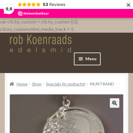
×
53
Reviews
9,8
var clicky_custom = clicky_custom || {};
clicky_custom.html_media_track = 1;
Menu
Home
Home
Shop
Specials (in opdracht)
MUNTRAND
WebShop
Over
Contact