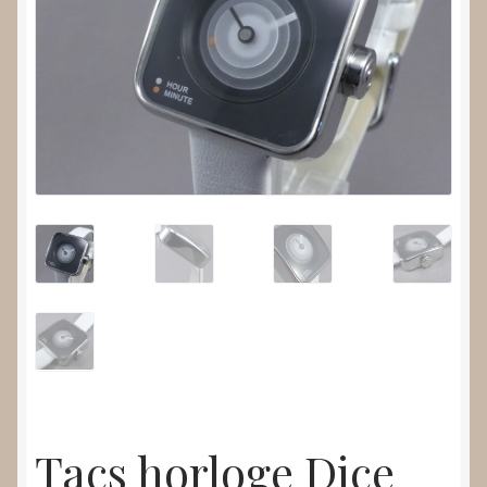
Nieuws
Submenu
Video’s
uitvouwen
Tacs horloge Dice