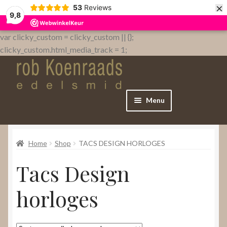
×
53
Reviews
9,8
var clicky_custom = clicky_custom || {};
clicky_custom.html_media_track = 1;
Menu
Home
Home
Shop
TACS DESIGN HORLOGES
WebShop
Tacs Design
Over
horloges
Contact