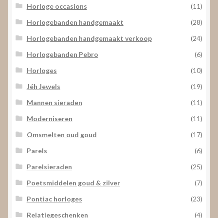
Horloge occasions
(11)
Horlogebanden handgemaakt
(28)
Horlogebanden handgemaakt verkoop
(24)
Horlogebanden Pebro
(6)
Horloges
(10)
Jéh Jewels
(19)
Mannen sieraden
(11)
Moderniseren
(11)
Omsmelten oud goud
(17)
Parels
(6)
Parelsieraden
(25)
Poetsmiddelen goud & zilver
(7)
Pontiac horloges
(23)
Relatiegeschenken
(4)