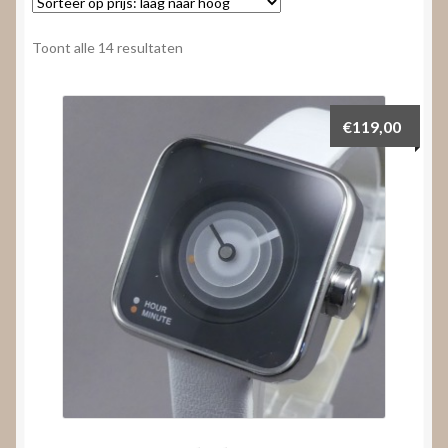
Nieuws
Gesorteerd
Toont alle 14 resultaten
Submenu
Video’s
op
uitvouwen
prijs:
laag
€
119,00
naar
hoog