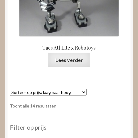
Tacs Atl Lite x Robotoys
Lees verder
Gesorteerd
Toont alle 14 resultaten
op
prijs:
laag
Filter op prijs
naar