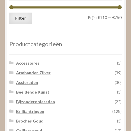
hoog
Min.
Max.
Prijs:
€110
—
€750
Filter
prijs
prijs
Productcategorieën
Accessoires
(5)
Armbanden Zilver
(39)
Assieraden
(30)
Beeldende Kunst
(3)
Bijzondere sieraden
(22)
Brilliantringen
(128)
Broches Goud
(3)
Colliers goud
(17)