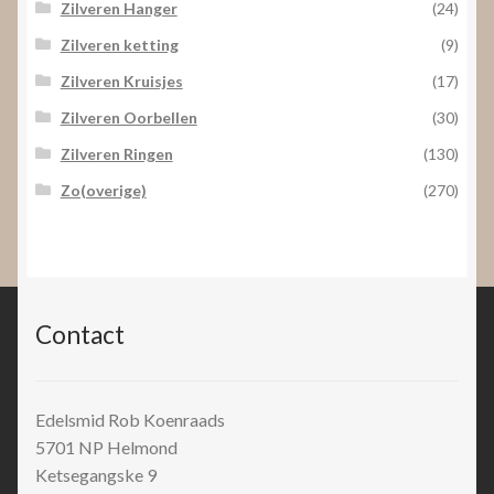
Zilveren Hanger
(24)
Zilveren ketting
(9)
Zilveren Kruisjes
(17)
Zilveren Oorbellen
(30)
Zilveren Ringen
(130)
Zo(overige)
(270)
Contact
Edelsmid Rob Koenraads
5701 NP
Helmond
Ketsegangske 9