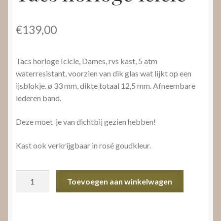
€
139,00
Tacs horloge Icicle, Dames, rvs kast, 5 atm
waterresistant, voorzien van dik glas wat lijkt op een
ijsblokje. ø 33 mm, dikte totaal 12,5 mm. Afneembare
lederen band.
Deze moet je van dichtbij gezien hebben!
Kast ook verkrijgbaar in rosé goudkleur.
Tacs
Toevoegen aan winkelwagen
horloge
Icicle
aantal