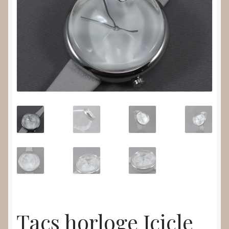
Nieuws
Submenu
Video’s
uitvouwen
Tacs horloge Icicle