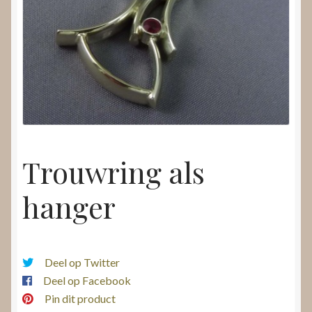
Nieuws
Submenu
Video’s
uitvouwen
Trouwring als
hanger
Deel op Twitter
Deel op Facebook
Pin dit product