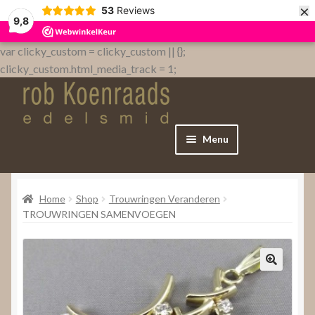
×
53
Reviews
9,8
var clicky_custom = clicky_custom || {};
clicky_custom.html_media_track = 1;
Menu
Home
Home
Shop
Trouwringen Veranderen
WebShop
TROUWRINGEN SAMENVOEGEN
Over
Contact