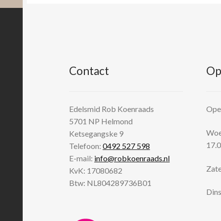
Contact
Op
Edelsmid Rob Koenraads
Open
5701 NP
Helmond
Woen
Ketsegangske 9
17.0
Telefoon:
0492 527 598
E-mail:
info@robkoenraads.nl
Zate
KvK: 17080682
Btw: NL804289736B01
Dins