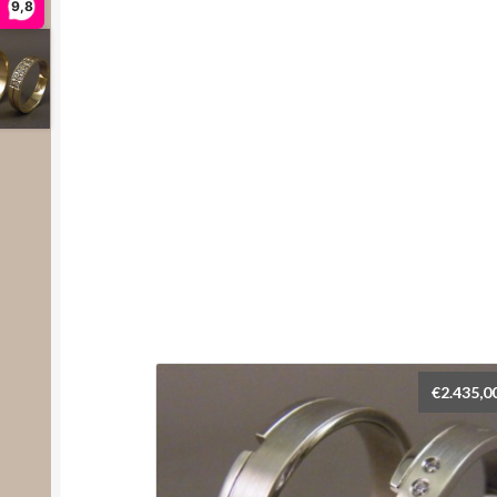
9,8
€
2.435,0