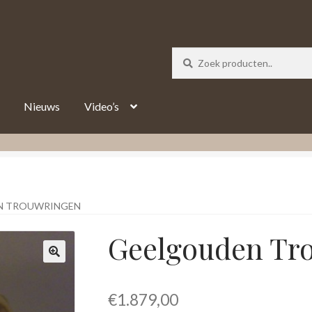
_track = 1;
Nieuws
Video’s
N TROUWRINGEN
Geelgouden Tr
€
1.879,00