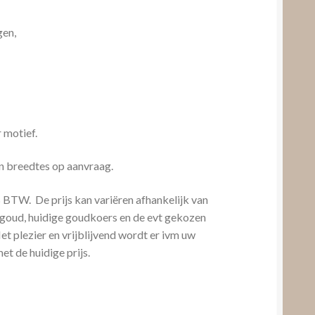
gen,
 motief.
n breedtes op aanvraag.
% BTW. De prijs kan variëren afhankelijk van
goud, huidige goudkoers en de evt gekozen
t plezier en vrijblijvend wordt er ivm uw
t de huidige prijs.