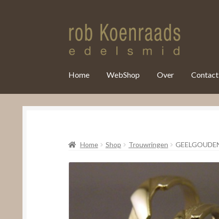
var clicky_custom = clicky_custom || {}; clicky_custom.html_media
Home
WebShop
Over
Contact
Home
Shop
Trouwringen
GEELGOUDE