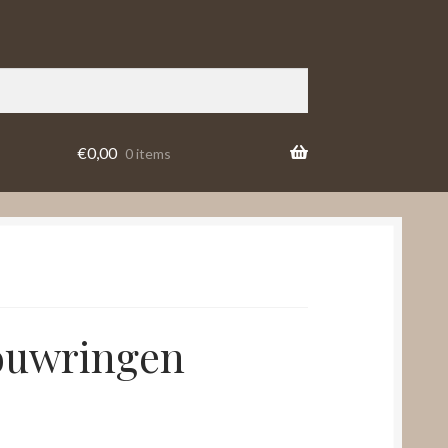
€
0,00
0 items
ouwringen