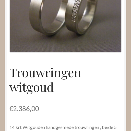
Nieuws
Submenu
Video’s
uitvouwen
Trouwringen
witgoud
€
2.386,00
14 krt Witgouden handgesmede trouwringen , beide 5