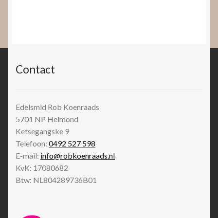
Contact
Edelsmid Rob Koenraads
5701 NP
Helmond
Ketsegangske 9
Telefoon:
0492 527 598
E-mail:
info@robkoenraads.nl
KvK: 17080682
Btw: NL804289736B01