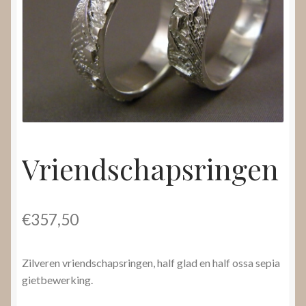
Nieuws
Submenu
Video’s
uitvouwen
Vriendschapsringen
€
357,50
Zilveren vriendschapsringen, half glad en half ossa sepia
gietbewerking.