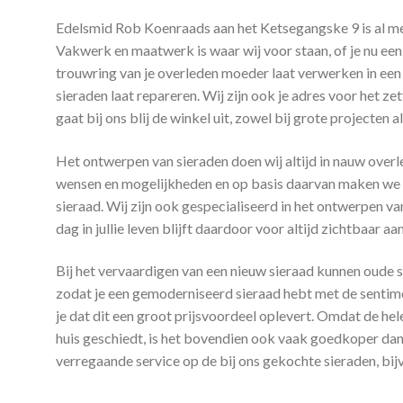
Edelsmid Rob Koenraads aan het Ketsegangske 9 is al me
Vakwerk en maatwerk is waar wij voor staan, of je nu een
trouwring van je overleden moeder laat verwerken in een
sieraden laat repareren. Wij zijn ook je adres voor het z
gaat bij ons blij de winkel uit, zowel bij grote projecten 
Het ontwerpen van sieraden doen wij altijd in nauw over
wensen en mogelijkheden en op basis daarvan maken we e
sieraad. Wij zijn ook gespecialiseerd in het ontwerpen 
dag in jullie leven blijft daardoor voor altijd zichtbaar aan
Bij het vervaardigen van een nieuw sieraad kunnen oude 
zodat je een gemoderniseerd sieraad hebt met de sentime
je dat dit een groot prijsvoordeel oplevert. Omdat de he
huis geschiedt, is het bovendien ook vaak goedkoper dan 
verregaande service op de bij ons gekochte sieraden, bij