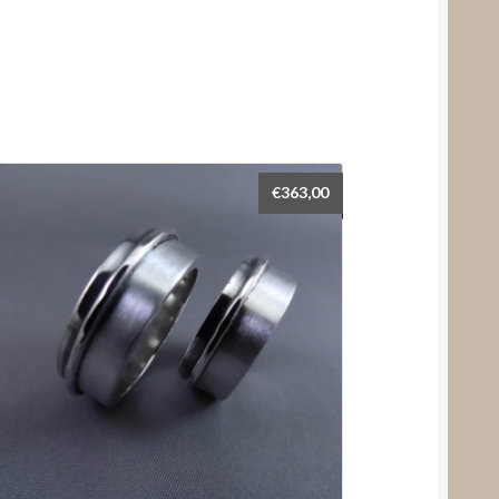
€
363,00