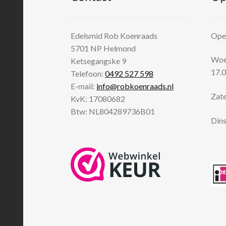
Edelsmid Rob Koenraads
Open
5701 NP
Helmond
Woen
Ketsegangske 9
17.0
Telefoon:
0492 527 598
E-mail:
info@robkoenraads.nl
Zate
KvK: 17080682
Btw: NL804289736B01
Dins