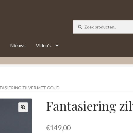
_track = 1;
Nieuws
Video’s
TASIERING ZILVER MET GOUD
Fantasiering zi
€
149,00