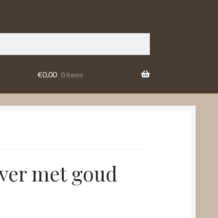
€
0,00
0 items
lver met goud