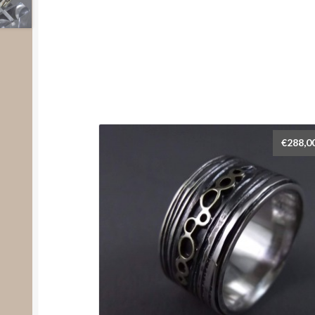
€
288,0