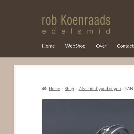
var clicky_custom = clicky_custom || {}; clicky_custom.html_media
Home
WebShop
Over
Contact
Home
Shop
Zilver met goud ringen
FAN