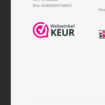
Btw: NL804289736B01
Dins