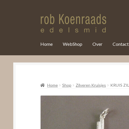
var clicky_custom = clicky_custom || {}; clicky_custom.html_media
Home
WebShop
Over
Contact
Home
Shop
Zilveren Kruisjes
KRUIS ZI